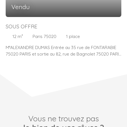
Vendu
SOUS OFFRE
12
m²
Paris 75020
1
place
M°ALEXANDRE DUMAS Entrée au 35 rue de FONTARABIE
75020 PARIS et sortie au 82, rue de Bagnolet 75020 PARIS
Nous vous proposons à la vente un emplacement de
parking situé au 4ème sous-sol aux larges rampes
d'accès. Copropriété de standing, sécurisée de 1985
avec couple de gardiens. Idéal pour tout type de véhicule
: de la citadine à la berline ou SUV.
Vous ne trouvez pas