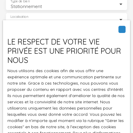
Type de bien
Stationnement
Localisation
Paris (75020)
Budget max (€)
LE RESPECT DE VOTRE VIE
PRIVÉE EST UNE PRIORITÉ POUR
Surface min (m²)
NOUS
J'accepte le traitement de mes données
Nous utilisons des cookies afin de vous offrir une
personnelles conformément au RGPD. Si vous ne
expérience optimale et une communication pertinente sur
souhaitez pas faire l'objet de prospection
notre site. Grace à ces technologies, nous pouvons vous
commerciale par voie téléphonique, vous pouvez
proposer du contenu en rapport avec vos centres d'intérêt.
vous inscrire gratuitement sur la liste d'opposition
Ils nous permettent également d'améliorer la qualité de nos
au démarchage téléphonique, prévu par l'article
services et la convivialité de notre site internet. Nous
L223-1 du code de la consommation, sur le site
utiliserons uniquement les données personnelles pour
Internet www.bloctel.gouv.fr ou par courrier
lesquelles vous avez donné votre accord. Vous pouvez les
adressé à :
modifier à n'importe quel moment via la rubrique ″Gérer les
cookies″ en bas de notre site, à l'exception des cookies