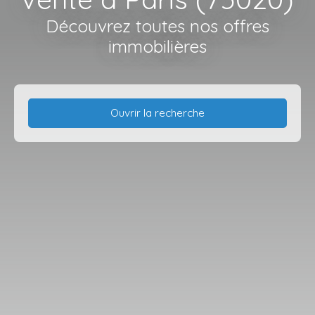
Découvrez toutes nos offres
immobilières
Ouvrir la recherche
Type d'offre
Vente
Type de bien
Stationnement
Localisation
Paris (75020)
Budget max (€)