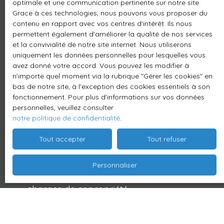
législatives.
optimale et une communication pertinente sur notre site.
Grace à ces technologies, nous pouvons vous proposer du
Dresser l’état des lieux contradictoire.
contenu en rapport avec vos centres d'intérêt. Ils nous
permettent également d'améliorer la qualité de nos services
encaisser le dépôt de garantie et le
et la convivialité de notre site internet. Nous utiliserons
restituer au locataire à sa sortie.
uniquement les données personnelles pour lesquelles vous
avez donné votre accord. Vous pouvez les modifier à
Opérer le quittancement, e
ncaisser les
n'importe quel moment via la rubrique ″Gérer les cookies″ en
bas de notre site, à l'exception des cookies essentiels à son
loyers, charges locatives.
fonctionnement. Pour plus d'informations sur vos données
personnelles, veuillez consulter
Réviser annuellement le loyer suivant
notre politique de confidentialité
.
l’indice concerné (IRL, ICC), régler les
charges de copropriété et les taxes.
Tout accepter
Tout refuser
Représentation le cas échéant en
Personnaliser
assemblée générale et régularisation des
charges de copropriété
Collecte de la taxe des ordures ménagères