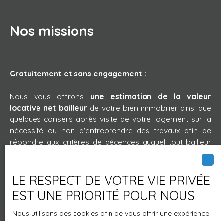
Nos missions
Gratuitement et sans engagement :
Nous vous offrons
une estimation de la valeur
locative net bailleur
de votre bien immobilier ainsi que
quelques conseils après visite de votre logement sur la
nécessité ou non d'entreprendre des travaux afin de
répondre aux critères de décences auquel tout bailleur
est soumis ! (Décret n°2002-120).
LE RESPECT DE VOTRE VIE PRIVÉE
EST UNE PRIORITÉ POUR NOUS
Rédaction d’un bail en conformité avec les
dernières évolutions réglementaires et
Nous utilisons des cookies afin de vous offrir une expérience