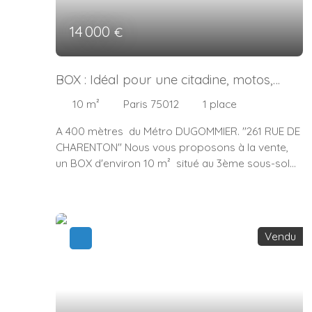
14 000
€
BOX : Idéal pour une citadine, motos,
scooters ou vélos cargo....
10
m²
Paris 75012
1
place
A 400 mètres du Métro DUGOMMIER. "261 RUE DE
CHARENTON" Nous vous proposons à la vente,
un BOX d'environ 10 m² situé au 3ème sous-sol
d'une copropriété de standing et sécurisée.
Charges trimestrielles : 21. 63 € Taxe foncière : 92
€ Mesures au sol : 4. 92 m x 2. 12 m Hauteur : 2. 27
m
Vendu