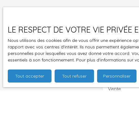
LE RESPECT DE VOTRE VIE PRIVÉE
Lors de la mise 
inscrits chez n
Nous utilisons des cookies afin de vous offrir une expérience 
pouvoir visiter le
rapport avec vos centres d'intérêt. Ils nous permettent également
personnelles pour lesquelles vous avez donné votre accord. Vous
Aucun des appar
essentiels à son fonctionnement. Pour plus d'informations sur v
Prénom
Tout accepter
Tout refuser
Personnaliser
Type d'offre
Vente
Budget max (
J'accepte 
souhaitez 
pouvez vou