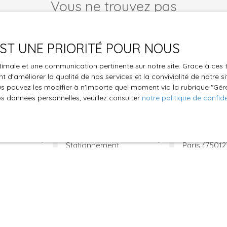
Vous ne trouvez pas
le bien de vos rêves ?
 EST UNE PRIORITÉ POUR NOUS
en vente d'une exclusivité chez AHT immobilier, nos clients en 
ous bénéficient d'une "vente privée" pendant une semaine et 
optimale et une communication pertinente sur notre site. Grace à c
 bien... l'annonce n'étant nulle part ailleurs...
 d'améliorer la qualité de nos services et la convivialité de notre s
 pouvez les modifier à n'importe quel moment via la rubrique ″Gérer
tements ci dessous ne vous correspond ? Demandez à être insc
os données personnelles, veuillez consulter
notre politique de confide
Nom
Email
Type de bien
Localisation
Stationnement
Paris (75012
€)
Surface min (m²)
le traitement de mes données personnelles conformément au R
pas faire l'objet de prospection commerciale par voie téléphon
s inscrire gratuitement sur la liste d'opposition au démarchage