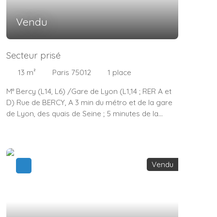
Vendu
Secteur prisé
13
m²
Paris 75012
1
place
M° Bercy (L14, L6) /Gare de Lyon (L1,14 ; RER A et
D) Rue de BERCY, A 3 min du métro et de la gare
de Lyon, des quais de Seine ; 5 minutes de la
cinémathèque Française, de l'Accor Hôtel Aréna
et du Cour-Saint-Emilion. Nous proposons à la
vente, un emplacement de parking au second
sous-sol d'une copropriété sécurisée et bien
Vendu
entretenue.