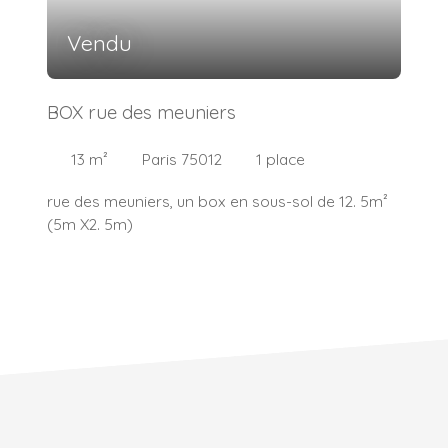
Vendu
BOX rue des meuniers
13
m²
Paris 75012
1
place
rue des meuniers, un box en sous-sol de 12. 5m²
(5m X2. 5m)