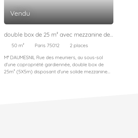
Vendu
double box de 25 m² avec mezzanine de
même surface !
50
m²
Paris 75012
2
places
M° DAUMESNIL Rue des meuniers, au sous-sol
d'une copropriété gardiennée, double box de
25m² (5X5m) disposant d'une solide mezzanine
de stockage de même surface juste au dessus
(hauteur 1m80) accessible par une échelle
escamotable. idéal artisan, stockage d'archive...
etc... comme une cave dans son garage! TRÈS
RARE !