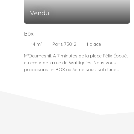
Vendu
Box
14
m²
Paris 75012
1
place
M°Daumesnil. A 7 minutes de la place Félix Éboué,
au cœur de la rue de Wattignies. Nous vous
proposons un BOX au 3ème sous-sol d'une
copropriété aux larges rampes d'accès, bien
entretenue et sécurisée. Longueur : 4. 87 m
Largeur : 2. 83 m.