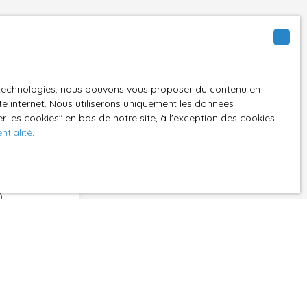
recherche active,
sont les seuls à
es technologies, nous pouvons vous proposer du contenu en
ite internet. Nous utiliserons uniquement les données
 les cookies″ en bas de notre site, à l'exception des cookies
rit !
ntialité
.
)
GPD. Si vous ne
ique, vous
 téléphonique,