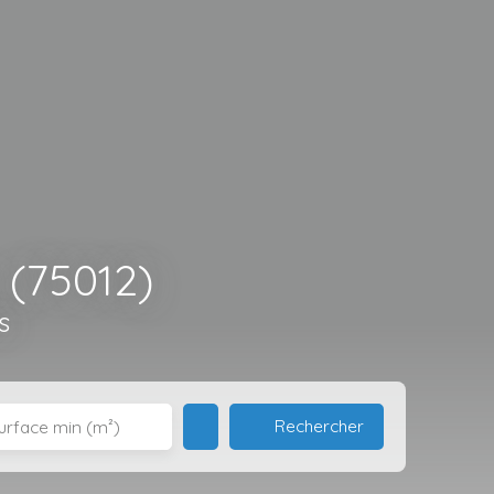
 (75012)
s
Rechercher
urface min (m²)