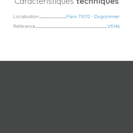
Caractéristiques
techniques
Localisation
Paris 75012 - Dugommier
Référence
VS146
+