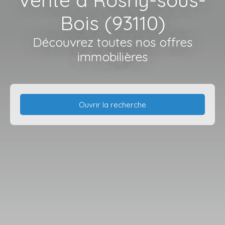
Bois (93110)
Découvrez toutes nos offres
immobilières
Ouvrir la recherche
Type d'offre
Vente
Type de bien
Appartement
Localisation
Rosny-sous-Bois (93110)
Budget max (€)