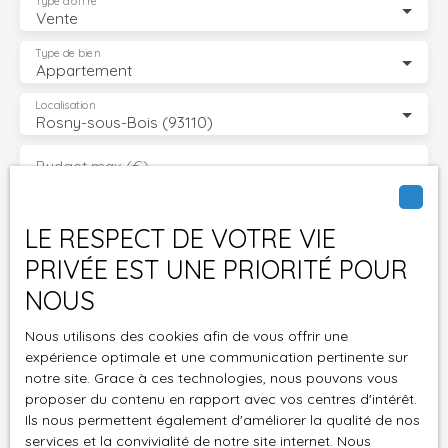
Type d'offre
Vente
Type de bien
Appartement
Localisation
Rosny-sous-Bois (93110)
Budget max (€)
Surface min (m²)
LE RESPECT DE VOTRE VIE
PRIVÉE EST UNE PRIORITÉ POUR
Pièces min
NOUS
J'accepte le traitement de mes données
Nous utilisons des cookies afin de vous offrir une
personnelles conformément au RGPD. Si vous ne
expérience optimale et une communication pertinente sur
souhaitez pas faire l'objet de prospection
notre site. Grace à ces technologies, nous pouvons vous
commerciale par voie téléphonique, vous pouvez
proposer du contenu en rapport avec vos centres d'intérêt.
vous inscrire gratuitement sur la liste d'opposition
Ils nous permettent également d'améliorer la qualité de nos
au démarchage téléphonique, prévu par l'article
services et la convivialité de notre site internet. Nous