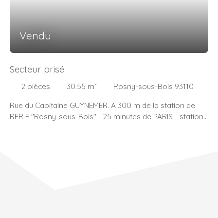
Vendu
Secteur prisé
2
pièces
30.55
m²
Rosny-sous-Bois 93110
Rue du Capitaine GUYNEMER. A 300 m de la station de
RER E "Rosny-sous-Bois" - 25 minutes de PARIS - station
HAUSMANN-SAINT-LAZARE. Nous vous proposons un
deux pièces au calme exposé SUD-OUEST de 30. 55 m²
CARREZ ; Il comprend entrée, WC, un séjour/cuisine-
douche, une chambre. Une cave en sous-sol.
Rafraîchissement à prévoir. Les atouts : Copropriété bien
tenue Secteur pavillonnaire prisé Vue dégagée
Commerces à proximité.