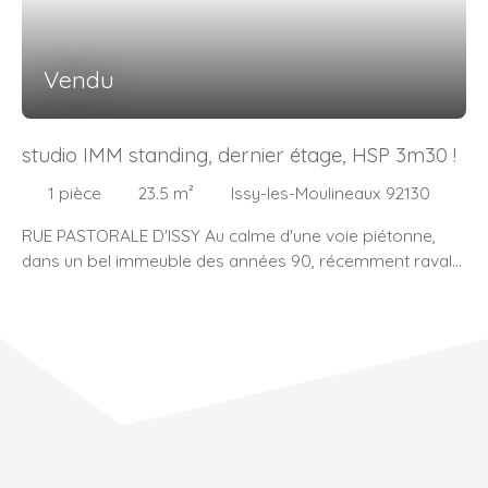
Vendu
studio IMM standing, dernier étage, HSP 3m30 !
1
pièce
23.5
m²
Issy-les-Moulineaux 92130
RUE PASTORALE D'ISSY Au calme d'une voie piétonne,
dans un bel immeuble des années 90, récemment ravalé,
gardienné, au DERNIER ÉTAGE, nous vous proposons un
très beau studio disposant d'une hauteur sous plafond
assez peu commune sur ce type de bien (3M30),
permettant l'installation d'une belle mezzanine ou tout
simplement pour les amoureux des beaux volumes et de
la clarté qu'amène un vitrage ainsi dimensionné. il se
compose d'une entrée, salle d'eau avec douche et WC,
une buanderie fort pratique, une kitchenette et une pièce
de vie très agréable. une cave au sous-sol. Possibilité