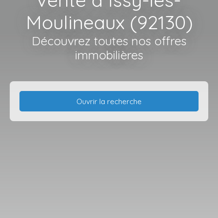
Moulineaux (92130)
Découvrez toutes nos offres
immobilières
Ouvrir la recherche
Type d'offre
Vente
Type de bien
Appartement
Localisation
Issy-les-Moulineaux (92130)
Budget max (€)