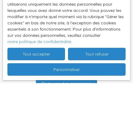
L223-1 du code de la consommation, sur le site
utiliserons uniquement les données personnelles pour
Internet www.bloctel.gouv.fr ou par courrier
lesquelles vous avez donné votre accord. Vous pouvez les
modifier à n'importe quel moment via la rubrique ″Gérer les
adressé à :
cookies″ en bas de notre site, à l'exception des cookies
essentiels à son fonctionnement. Pour plus d'informations
Société Worldline, Service Bloctel, CS 61311, 41013
sur vos données personnelles, veuillez consulter
BLOIS CEDEX.
notre politique de confidentialité
.
Pour en savoir plus sur le traitement de vos
Tout accepter
Tout refuser
données personnelles, veuillez consulter notre
politique de confidentialité
.
Personnaliser
Recevoir des annonces
Je recherche un bien