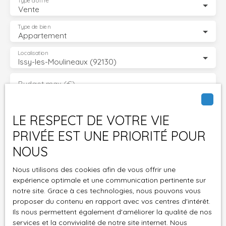
Type d'offre
Vente
Type de bien
Appartement
Localisation
Issy-les-Moulineaux (92130)
Budget max (€)
Surface min (m²)
LE RESPECT DE VOTRE VIE
PRIVÉE EST UNE PRIORITÉ POUR
Pièces min
NOUS
J'accepte le traitement de mes données
Nous utilisons des cookies afin de vous offrir une
personnelles conformément au RGPD. Si vous ne
expérience optimale et une communication pertinente sur
souhaitez pas faire l'objet de prospection
notre site. Grace à ces technologies, nous pouvons vous
commerciale par voie téléphonique, vous pouvez
proposer du contenu en rapport avec vos centres d'intérêt.
vous inscrire gratuitement sur la liste d'opposition
Ils nous permettent également d'améliorer la qualité de nos
au démarchage téléphonique, prévu par l'article
services et la convivialité de notre site internet. Nous