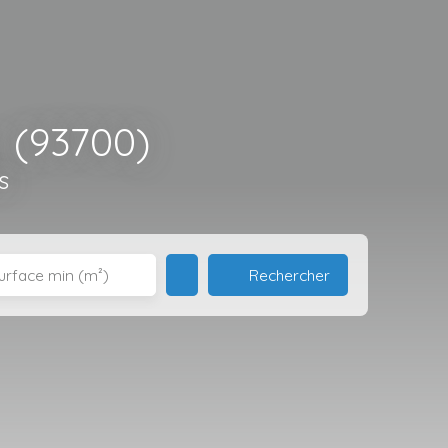
 (93700)
s
Rechercher
urface min (m²)