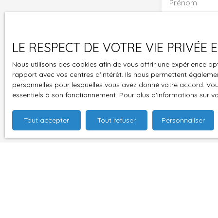
Prénom
Type d'offre
Vente
LE RESPECT DE VOTRE VIE PRIVÉE
Budget max (
Nous utilisons des cookies afin de vous offrir une expérience 
rapport avec vos centres d'intérêt. Ils nous permettent également
J'accepte 
personnelles pour lesquelles vous avez donné votre accord. Vous
souhaitez 
essentiels à son fonctionnement. Pour plus d'informations sur v
pouvez vou
prévu par l
Tout accepter
Tout refuser
Personnaliser
www.bloctel
Société Wor
Pour en sav
politique d