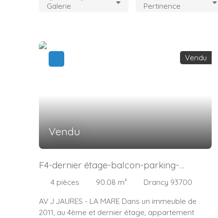
Galerie
Pertinence
Vendu
Vendu
F4-dernier étage-balcon-parking-
immeuble 2011
4
pièces
90.08
m²
Drancy 93700
AV J JAURES - LA MARE Dans un immeuble de
2011, au 4ème et dernier étage, appartement