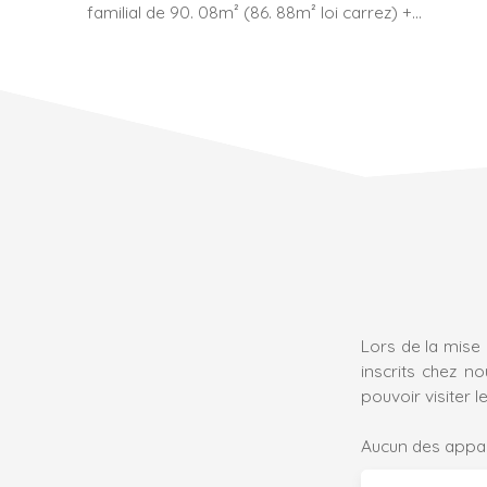
familial de 90. 08m² (86. 88m² loi carrez) +
balcon-terrasse de 10m², 3 places de parking en
sous-sol incluses (2 sont louées et rapportent
120€/mois) Traversant, lumineux et en très bon
état, il dispose d'un vaste salon cuisine US de
près de 35m², 3 chambres, une salle de bains,
WC. copropriété de standing,
Lors de la mise 
inscrits chez n
pouvoir visiter le
Aucun des appar