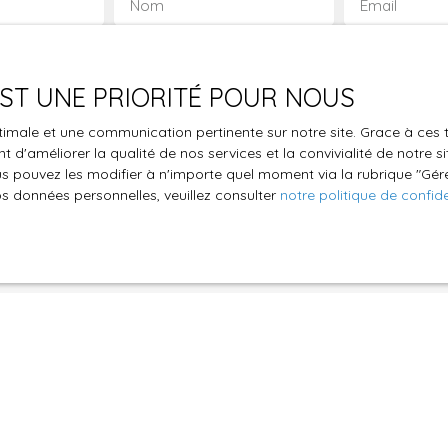
Nom
Email
Type de bien
Localisation
Appartement
Drancy (937
 EST UNE PRIORITÉ POUR NOUS
€)
Surface min (m²)
Pièces min
optimale et une communication pertinente sur notre site. Grace à c
 d'améliorer la qualité de nos services et la convivialité de notre s
le traitement de mes données personnelles conformément au R
 pouvez les modifier à n'importe quel moment via la rubrique ″Gérer
pas faire l'objet de prospection commerciale par voie téléphon
os données personnelles, veuillez consulter
notre politique de confide
s inscrire gratuitement sur la liste d'opposition au démarchage
'article L223-1 du code de la consommation, sur le site Internet
.gouv.fr ou par courrier adressé à :
ldline, Service Bloctel, CS 61311, 41013 BLOIS CEDEX.
oir plus sur le traitement de vos données personnelles, veuille
e confidentialité
.
Recevoir des annonces