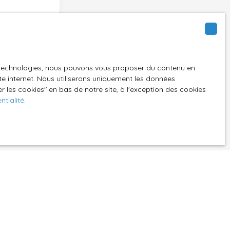
00)
es technologies, nous pouvons vous proposer du contenu en
ite internet. Nous utiliserons uniquement les données
GPD. Si vous ne
 les cookies″ en bas de notre site, à l'exception des cookies
ique, vous
ntialité
.
 téléphonique,
z consulter notre