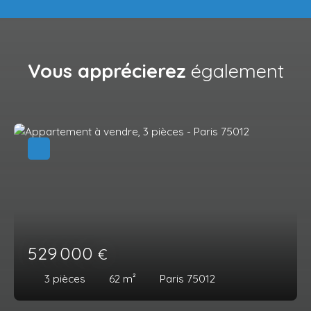
Vous apprécierez
également
529 000
€
3
pièces
62
m²
Paris 75012