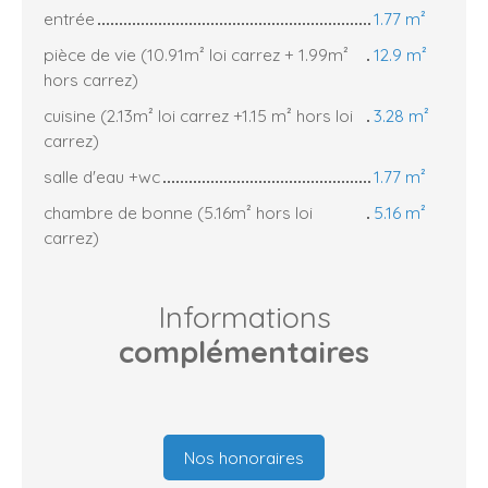
entrée
1.77 m²
pièce de vie (10.91m² loi carrez + 1.99m²
12.9 m²
hors carrez)
cuisine (2.13m² loi carrez +1.15 m² hors loi
3.28 m²
carrez)
salle d'eau +wc
1.77 m²
chambre de bonne (5.16m² hors loi
5.16 m²
carrez)
Informations
complémentaires
Nos honoraires