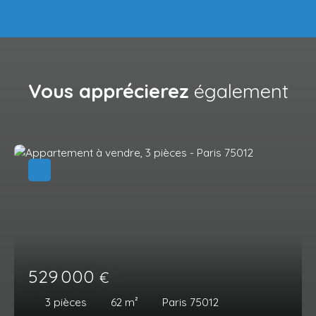
Vous apprécierez
également
529 000
€
3
pièces
62
m²
Paris 75012