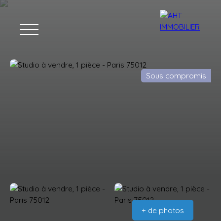
Sous compromis
ACCUEIL
ACHAT
VENTE
LOCATION
GESTION
ACTU
Estimation
+ de photos