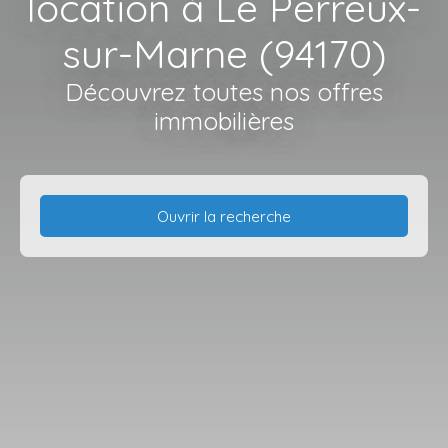
location à Le Perreux-
sur-Marne (94170)
Découvrez toutes nos offres
immobilières
Ouvrir la recherche
Type d'offre
Location
Type de bien
Appartement
Localisation
Le Perreux-sur-Marne (94170)