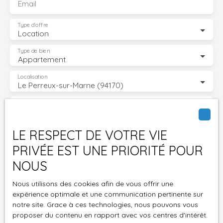
Email
Type d'offre
Location
Type de bien
Appartement
Localisation
Le Perreux-sur-Marne (94170)
Loyer max (€/mois)
LE RESPECT DE VOTRE VIE
Surface min (m²)
PRIVÉE EST UNE PRIORITÉ POUR
Pièces min
NOUS
Nous utilisons des cookies afin de vous offrir une
J'accepte le traitement de mes données
expérience optimale et une communication pertinente sur
personnelles conformément au RGPD. Si vous ne
notre site. Grace à ces technologies, nous pouvons vous
souhaitez pas faire l'objet de prospection
proposer du contenu en rapport avec vos centres d'intérêt.
commerciale par voie téléphonique, vous pouvez