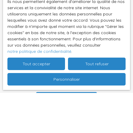
Ils nous permettent également d'améliorer la qualité de nos
vous inscrire gratuitement sur la liste d'opposition
services et la convivialité de notre site internet. Nous
au démarchage téléphonique, prévu par l'article
utiliserons uniquement les données personnelles pour
L223-1 du code de la consommation, sur le site
lesquelles vous avez donné votre accord. Vous pouvez les
Internet www.bloctel.gouv.fr ou par courrier
modifier à n'importe quel moment via la rubrique ″Gérer les
adressé à :
cookies″ en bas de notre site, à l'exception des cookies
essentiels à son fonctionnement. Pour plus d'informations
sur vos données personnelles, veuillez consulter
Société Worldline, Service Bloctel, CS 61311, 41013
notre politique de confidentialité
.
BLOIS CEDEX.
Tout accepter
Tout refuser
Pour en savoir plus sur le traitement de vos
données personnelles, veuillez consulter notre
Personnaliser
politique de confidentialité
.
Recevoir des annonces