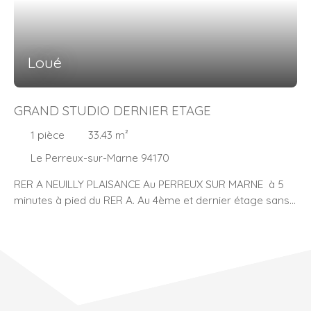
Loué
GRAND STUDIO DERNIER ETAGE
1
pièce
33.43
m²
Le Perreux-sur-Marne 94170
RER A NEUILLY PLAISANCE Au PERREUX SUR MARNE à 5
minutes à pied du RER A. Au 4ème et dernier étage sans
vis à vis dans un immeuble récent. Nous vous proposons
un grand studio de 33m2. Celui-ci se compose : D'une
grande pièce de vie avec cuisine ouverte, d'une salle
d'eau avec WC. Une place de parking en souterrain
complète ce bien. Disponible à partir du 29 septembre
Condition d'éligibilité : Dossier soumis à une assurance