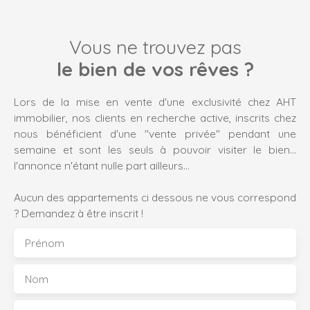
de loyers impayés : salarié en CDI ou prof libérale avec 2
ans d'activité et disposant d'au moins 2035€ net de
revenu mensuel. Colocation refusée, pas de garants sauf
Vous ne trouvez pas
étudiants. DPE ANCIENNE VERSION
le bien de vos rêves ?
Lors de la mise en vente d'une exclusivité chez AHT
immobilier, nos clients en recherche active, inscrits chez
nous bénéficient d'une "vente privée" pendant une
semaine et sont les seuls à pouvoir visiter le bien...
l'annonce n'étant nulle part ailleurs...
Aucun des appartements ci dessous ne vous correspond
? Demandez à être inscrit !
Prénom
Nom