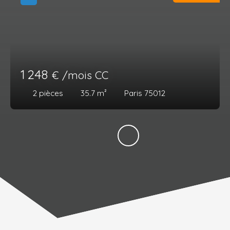
1 248
€ /mois CC
2
pièces
35.7
m²
Paris 75012