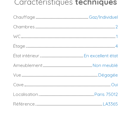
Caractéristiques
techniques
Chauffage
Gaz/Individuel
Chambres
2
WC
1
Étage
4
État intérieur
En excellent état
Ameublement
Non meublé
Vue
Dégagée
Cave
Oui
Localisation
Paris 75012
Référence
LA3365