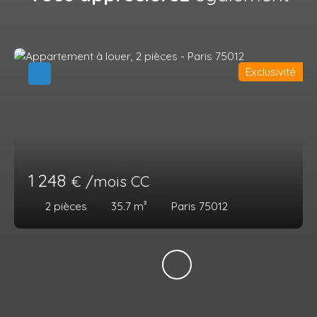
Exclusivité
1 248
€ /mois CC
2
pièces
35.7
m²
Paris 75012