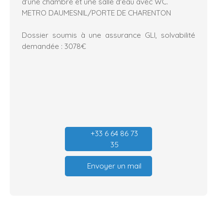
d'une chambre et une salle d'eau avec WC.
METRO DAUMESNlL/PORTE DE CHARENTON
Dossier soumis à une assurance GLI, solvabilité
demandée : 3078€
+33 6 64 86 73
35
Envoyer un mail