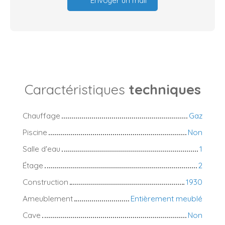
Envoyer un mail
Caractéristiques
techniques
Chauffage
Gaz
Piscine
Non
Salle d'eau
1
Étage
2
Construction
1930
Ameublement
Entièrement meublé
Cave
Non