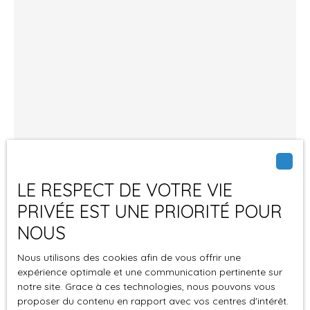
LE RESPECT DE VOTRE VIE
Pierre YOLCHEV
PRIVÉE EST UNE PRIORITÉ POUR
Conseiller immobilier / Directeur
NOUS
Nous utilisons des cookies afin de vous offrir une
+33 1 55 78 27 27
expérience optimale et une communication pertinente sur
Envoyer un e-mail
notre site. Grace à ces technologies, nous pouvons vous
proposer du contenu en rapport avec vos centres d'intérêt.