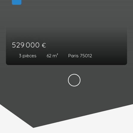
529 000
€
3
pièces
62
m²
Paris 75012