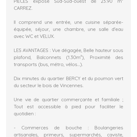
PIÈCES exposé Sud-Sud-ouest de 23.90 m²
CARREZ.
Il comprend une entrée, une cuisine séparée-
équipée, séjour, une chambre, une salle d'eau
avec WC et VELUX.
LES AVANTAGES : Vue dégagée, Belle hauteur sous
plafond, Balconnets (1.30m²), Proximité des
transports (bus, métro, vélos...).
Dix minutes du quartier BERCY et du poumon vert
du secteur le bois de Vincennes.
Une vie de quartier commerçante et familiale ;
Tout est accessible à pied pour faciliter le
quotidien :
- Commerces de bouche : Boulangeries
artisanales, primeurs, supermarchés, caviste,