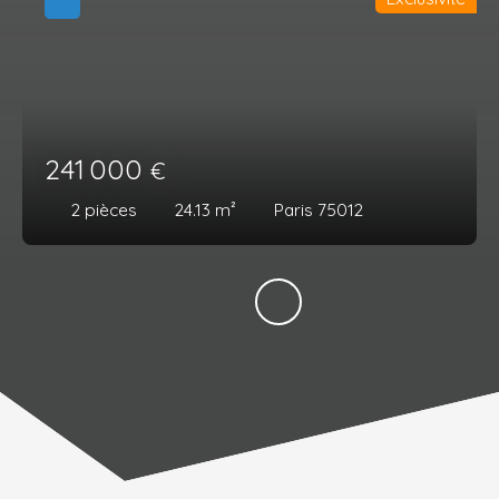
241 000
€
2
pièces
24.13
m²
Paris 75012