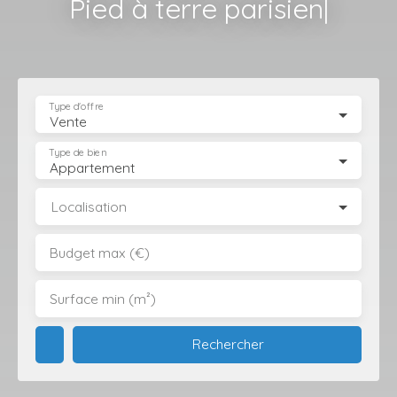
Inve
|
Type d'offre
Vente
Type de bien
Appartement
Localisation
Budget max (€)
Surface min (m²)
Rechercher