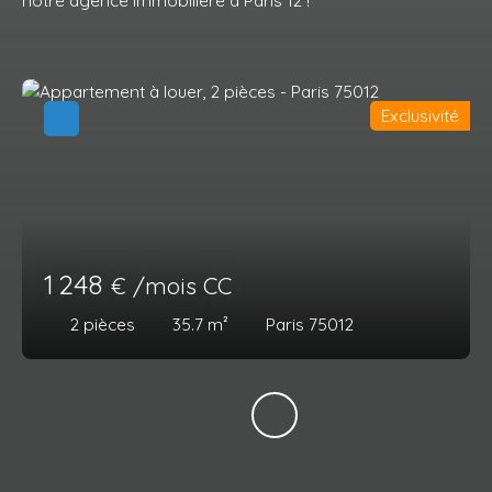
notre agence immobilière à Paris 12 !
Exclusivité
1 248
€ /mois CC
2
pièces
35.7
m²
Paris 75012